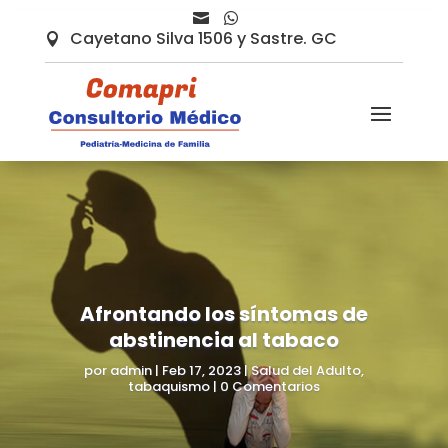


Cayetano Silva 1506 y Sastre. GC

Afrontando los síntomas de
abstinencia al tabaco
por
admin
|
Feb 17, 2023
|
Salud del Adulto
,
tabaquismo
|
0 Comentarios